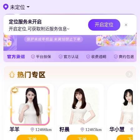
继续下拉刷新
未定位
定位服务未开启
开启定位
开启定位,可获取附近服务信息~
羊羊
籽晨
华小慧
12466km
12465km
12
下单
下单
下单