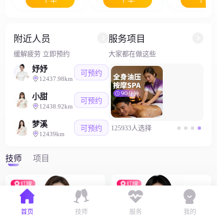
附近人员
服务项目
缓解疲劳 立即预约
大家都在做这些
妤妤
可预约
12437.98km
小甜
可预约
12438.92km
梦溪
可预约
125933人选择
12439km
技师
项目
单量多
加钟多
首页
技师
服务
我的